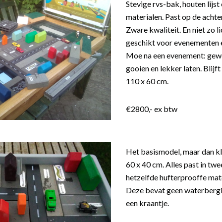
Stevige rvs-bak, houten lijst
materialen. Past op de acht
Zware kwaliteit. En niet zo l
geschikt voor evenementen e
Moe na een evenement: gewo
gooien en lekker laten. Blijf
110 x 60 cm.
€2800,- ex btw
Het basismodel, maar dan kl
60 x 40 cm. Alles past in twe
hetzelfde hufterprooffe mate
Deze bevat geen waterbergi
een kraantje.