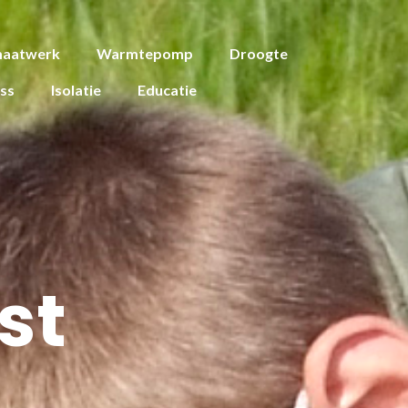
aatwerk
Warmtepomp
Droogte
ess
Isolatie
Educatie
st