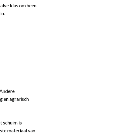
halve klas om heen
in.
.
. Andere
g en agrarisch
t schuim is
ste materiaal van