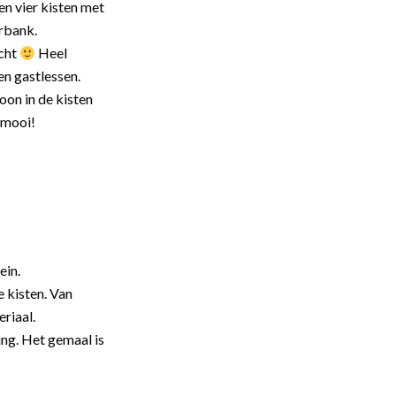
 en vier kisten met
erbank.
icht
Heel
n gastlessen.
on in de kisten
t mooi!
ein.
e kisten. Van
riaal.
ng. Het gemaal is