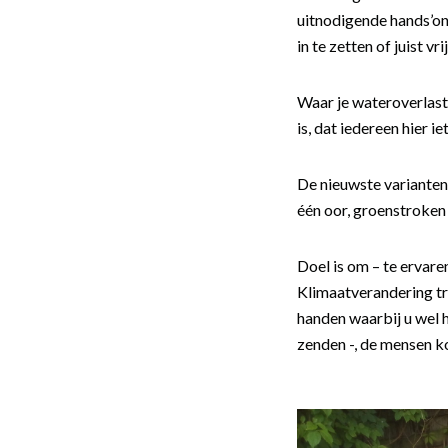
uitnodigende hands’on
in te zetten of juist v
Waar je wateroverlast
is, dat iedereen hier i
De nieuwste varianten 
één oor, groenstroken
Doel is om – te ervare
Klimaatverandering tr
handen waarbij u wel h
zenden -, de mensen k