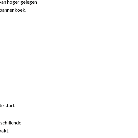
van hoger gelegen
e pannenkoek.
de stad.
schillende
aakt.