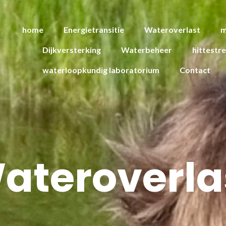
home
Energietransitie
Wateroverlast
m
Dijkversterking
Waterbeheer
hittestr
waterloopkundig laboratorium
Contact
ateroverla