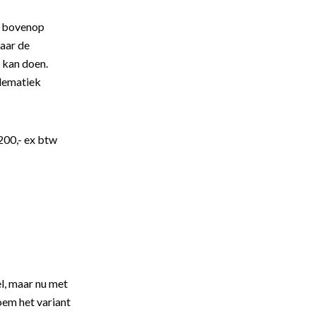
n bovenop
aar de
 kan doen.
lematiek
200,- ex btw
el, maar nu met
oem het variant