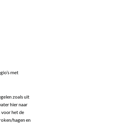
egio’s met
elen zoals uit
ater hier naar
n voor het de
troken/hagen en