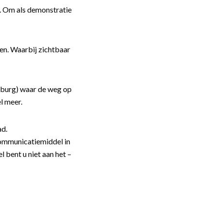
s. Om als demonstratie
en. Waarbij zichtbaar
enburg) waar de weg op
l meer.
ad.
communicatiemiddel in
 bent u niet aan het –